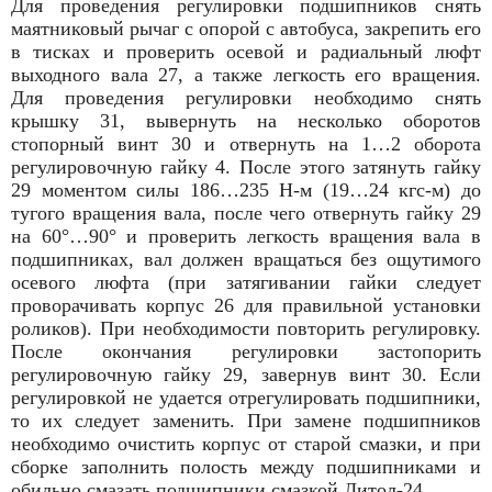
Для проведения регулировки подшипников снять
маятниковый рычаг с опорой с автобуса, закрепить его
в тисках и проверить осевой и радиальный люфт
выходного вала 27, а также легкость его вращения.
Для проведения регулировки необходимо снять
крышку 31, вывернуть на несколько оборотов
стопорный винт 30
и отвернуть на 1…2 оборота
регулировочную гайку 4. После этого затянуть гайку
29 моментом силы 186…235 Н-м (19…24 кгс-м) до
тугого вращения вала, после чего отвернуть гайку 29
на 60°…90° и проверить легкость вращения вала в
подшипниках, вал должен вращаться без ощутимого
осевого люфта (при затягивании гайки следует
проворачивать корпус 26 для правильной установки
роликов). При необходимости повторить регулировку.
После окончания регулировки застопорить
регулировочную гайку 29, завернув винт 30.
Если
регулировкой не удается отрегулировать подшипники,
то их следует заменить. При замене подшипников
необходимо очистить корпус от старой смазки, и при
сборке заполнить полость между подшипниками и
обильно смазать подшипники смазкой Литол-24.