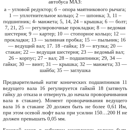
автобуса МАЗ:
а – угловой редуктор; б – опора маятникового рычага;
1 — уплотнительное кольцо; 2 — шпонка; 3, 11 –
подшипник; 4- манжета; 5, 14, 24 – крышка; 6 — болт;
7, 21, 25 — регулировочные проклад­ки; 8 — ведомая
шестерня; 9 — картер; 10 — стопорное кольцо; 12 —
прокладки; 13 — заливная пробка; 15 — пыльник; 16
— ведущий вал; 17. 18 –гайка; 19 — втулка; 20 —
стакан; 22 — ведущая шестерня; 23 — ведомый вал;
26 – корпус; 27 – вал; 28 – подшипники; 29, 34 —
гайки; 30 — винт; 31 — крышка; 32 — манжета; 33 —
шайба; 35 — заглушка
Предварительный натяг конических подшипников 11
ведущего вала 16 регулируется гайкой 18 (затянуть
гайку до отказа и отвернуть до начала проворачивания
вала в стакане). Момент проворачивания ведущего
вала 16 в стакане 20 должен быть не более 0,61 Им,
при этом осевой люфт вала при усилии 150…200 Н не
должен превышать 0,05 мм.
Боковой зазор в зубчатом зацеплении должен быть