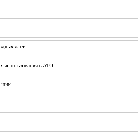
одных лент
их использования в АТО
х шин