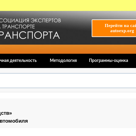
Перейти на са
autoexp.org
чная деятельность
Методология
Программы-оценка
дств»
автомобиля