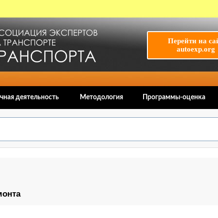
Перейти на са
autoexp.org
чная деятельность
Методология
Программы-оценка
монта