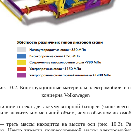
ис. 10.2. Конструкционные материалы электромобиля e-u
концерна Volkswagen
аличием отсека для аккумуляторной батареи (чаще всего
биле значительно меньший объем, чем в обычном автомо
 треть массы находится на высоте оси (рис. 10.3). Р
ью. Центр тяжести подрессоренной массы электромоби