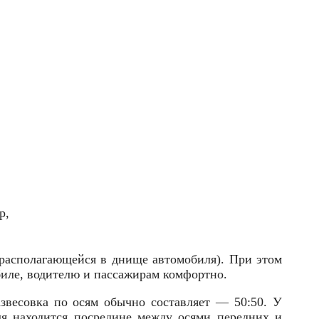
p,
 располагающейся в днище автомобиля). При этом
биле, водителю и пассажирам комфортно.
азвесовка по осям обычно составляет — 50:50. У
ля находится посредине между осями передних и