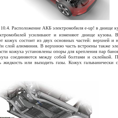
 10.4. Расположение АКБ электромобиля e-up! в днище к
ктромобилей усиливают и изменяют днище кузова. В
от кожух состоит из двух основных частей: верхней и 
ён слой алюминия. В верхнюю часть встроены также э
асти кожуха установлены опоры для крепления пар бано
жуха соединяются между собой болтами и склейкой. П
ь жидкость или выходить газы. Кожух гальванически 