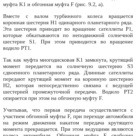
муфта K1 и обгонная муфта F (рис. 9.2, а).
Вместе с валом турбинного колеса вращается
коронная шестерня H1 одинарного планетарного ряда.
Эта шестерня приводит во вращение сателлиты P1,
которые обкатываются по неподвижной солнечной
шестерне S1. При этом приводится во вращение
водило PT1.
Так как муфта многодисковая K1 замкнута, крутящий
момент передается на солнечную шестерню S3
сдвоенного планетарного ряда. Длинные сателлиты
передают крутящий момент на коронную шестерню
H2, которая непосредственно связана с ведущей
шестерней промежуточной передачи. Водило PT2
опирается при этом на обгонную муфту F.
Учитывая, что первая передача осуществляется с
участием обгонной муфты F, при переходе автомобиля
на режим движения накатом передача крутящего
момента прекращается. При этом ведущими являются
колеса автомобиля. Обгонная муфта F свободно