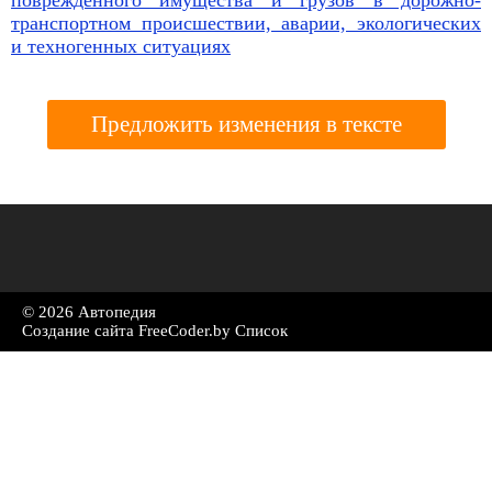
повреждённого имущества и грузов в дорожно-
транспортном происшествии, аварии, экологических
и техногенных ситуациях
Предложить изменения в тексте
© 2026 Автопедия
Создание сайта
FreeCoder.by
Список