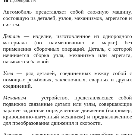
Просмотров:
146
Автомобиль представляет собой сложную машину,
состоящую из деталей, узлов, механизмов, агрегатов и
систем.
Деталь
— изделие, изготовленное из однородного
материала (по наименованию и марке) без
применения сборочных опера­ций. Деталь, с которой
начинается сборка узла, механизма или агрегата,
называется базовой.
Узел
— ряд деталей, соединенных между собой с
помощью резьбовых, заклепочных, сварных и других
соединений.
Механизм —
устройство, представляющее собой
подвижно связан­ные детали или узлы, совершающие
заранее задан­ные определенные движения (например,
кривошипно-шатунный механизм) и предназна­ченное
для преобразования движения и скорости.
Агрегат —
соединение нескольких уст­ройств в одно