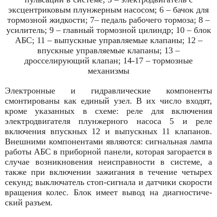
эксцентриковым плунжерным насосом; 6 – бачок для
тормозной жидкости; 7– педаль ра­бочего тормоза; 8 –
усилитель; 9 – главный тормозной цилиндр; 10 – блок
АБС; 11 – выпускные управ­ляемые клапаны; 12 –
впускные управляемые клапаны; 13 –
дросселирующий клапан; 14-17 – тормозные
механизмы
Электронные и гидравлические компонен­ты
смонтированы как единый узел. В их чис­ло входят,
кроме указанных в схеме: реле для включения
электродвигателя плунжер­ного насоса 5 и реле
включения впускных 12 и выпускных 11 клапанов.
Внешними ком­понентами являются: сигнальная лампа
работы АБС в приборной панели, которая загорается в
случае возникновения неисправ­ности в системе, а
также при включении за­жигания в течение четырех
секунд; выключа­тель стоп-сигнала и датчики скорости
враще­ния колес. Блок имеет вывод на диагностиче­
ский разъем.