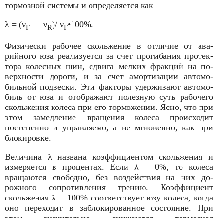
тормозной системы и определяется как
λ = (ν
— ν
)/ ν
•100%.
F
R
F
Физически рабочее скольжение в отличие от ава­
рийного юза реализуется за счет прогибания протек­
тора колесных шин, сдвига мелких фракций на по­
верхности дороги, и за счет амортизации автомо­
бильной подвески. Эти факторы удерживают автомо­
биль от юза и отображают полезную суть рабочего
скольжения колеса при его торможении. Ясно, что при
этом замедление вращения колеса происходит
постепенно и управляемо, а не мгновенно, как при
блокировке.
Величина λ названа коэффициентом скольжения и
измеряется в процентах. Если λ = 0%, то колеса
вращаются свободно, без воздействия на них до­
рожного сопротивления трению. Коэффициент
скольжения λ = 100% соответствует юзу колеса, ког­да
оно переходит в заблокированное состояние. При