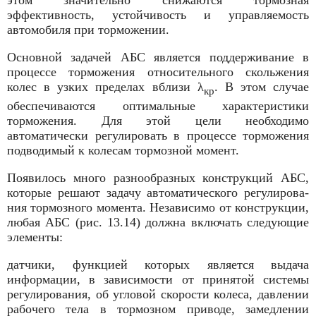
этом значительно снижаются тормозная
эффективность, устойчивость и управляемость
автомобиля при торможении.
Основной задачей АБС является поддерживание в
процессе торможе­ния относительного скольжения
колес в узких пределах вблизи λ
. В этом случае
кp
обеспечиваются оптимальные характеристики
торможения. Для этой цели необходимо
автоматически регу­лировать в процессе торможения
под­водимый к колесам тормозной мо­мент.
Появилось много разнообразных конструкций АБС,
которые решают задачу автоматического регулирова­
ния тормозного момента. Независимо от конструкции,
любая АБС (рис. 13.14) должна включать следующие
элементы:
датчики, функцией которых являет­ся выдача
информации, в зависимости от принятой системы
регулирования, об угловой скорости колеса, давлении
рабочего тела в тормозном приводе, замедлении