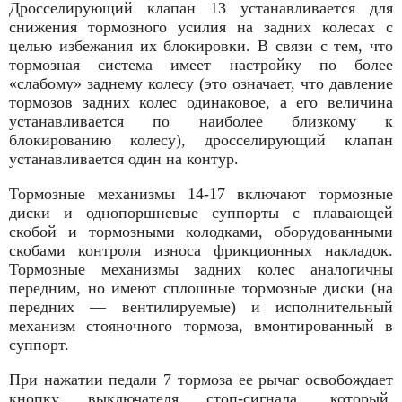
Дросселирующий клапан 13 устанавливается для
снижения тормозного усилия на задних колесах с
целью избежания их блокировки. В связи с тем, что
тормозная сис­тема имеет настройку по более
«слабому» заднему колесу (это означает, что давление
тормозов задних колес одинаковое, а его ве­личина
устанавливается по наиболее близко­му к
блокированию колесу), дросселирую­щий клапан
устанавливается один на контур.
Тормозные механизмы 14-17 включают тормозные
диски и однопоршневые суппорты с плавающей
скобой и тормозными колодка­ми, оборудованными
скобами контроля из­носа фрикционных накладок.
Тормозные ме­ханизмы задних колес аналогичны
передним, но имеют сплошные тормозные диски (на
передних — вентилируемые) и исполнительный
механизм стояночного тормоза, вмонтированный в
суппорт.
При нажатии педали 7 тормоза ее рычаг ос­вобождает
кнопку выключателя стоп-сигнала, который,