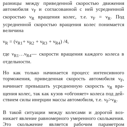
разницы между приведенной скоростью движения
автомобиля ν
и согласованной с ней усредненной
F
скоростью ν
вра­щения колес, т.е. ν
= ν
. Под
R
F
R
усредненной скоростью вращения колес понимается
величина
ν
= (ν
+ ν
+ ν
+ ν
) /4,
R
R1
R2
R3
R4
где ν
…ν
— скорости вращения каждого коле­са в
R1
R4
отдельности.
Но как только начинается процесс интенсивного
торможения, приведенная скорость автомобиля ν
,
F
начинает превышать усредненную скорость ν
вра­
R
щения колес, так как кузов «обгоняет» колеса под дей­
ствием силы инерции массы автомобиля, т.е. ν
>ν
.
F
R
В такой ситуации между колесами и дорогой воз­
никает явление равномерного умеренного скольже­ния.
Это скольжение является рабочим параметром