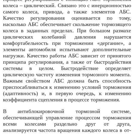
колеса – цикличес­кий. Связано это с инерционностью
самого колеса, привода, а также эле­ментов АБС.
Качество регулирования оценивается по тому,
насколько АБС обеспечивает скольжение тормозящего
колеса в заданных пределах. При большом размахе
циклических колеба­ний давления нарушается
комфорта­бельность при торможении «дерга­ние», а
элементы автомобиля испыты­вают дополнительные
нагрузки. Качество работы АБС зависит от при­нятого
принципа регулирования, а также от быстродействия
системы в целом. Быстродействие определяет
циклическую частоту изменения тор­мозного момента.
Важным свойством АБС должна быть способность
при­спосабливаться к изменению условий торможения
(адаптивность) и, в пер­вую очередь, к изменению
коэффици­ента сцепления в процессе торможе­ния.
В антиблокировочной тормозной системе,
обеспечивающей управление процессом торможения
всеми колесами раздельно друг от друга,
анализируется частота вращения каждого колеса в от­