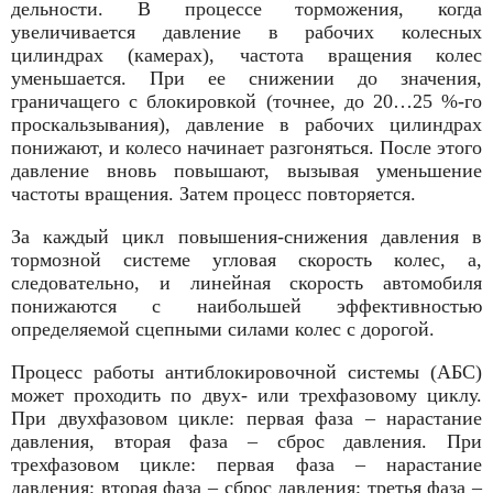
дельности. В процессе торможения, когда
увеличивается давление в рабочих колесных
цилиндрах (камерах), частота вращения ко­лес
уменьшается. При ее снижении до значения,
граничащего с блокировкой (точнее, до 20…25 %-го
проскальзывания), давле­ние в рабочих цилиндрах
понижают, и колесо начинает разго­няться. После этого
давление вновь повышают, вызывая уменьше­ние
частоты вращения. Затем процесс повторяется.
За каждый цикл повышения-снижения давления в
тормозной системе угловая скорость колес, а,
следовательно, и линейная ско­рость автомобиля
понижаются с наибольшей эффективностью
определяемой сцепными силами колес с дорогой.
Процесс работы антиблокировочной системы (АБС)
может прохо­дить по двух- или трехфазовому цик­лу.
При двухфазовом цикле: первая фаза – нарастание
давления, вторая фаза – сброс давления. При
трехфазо­вом цикле: первая фаза – нарастание
давления; вторая фаза – сброс давле­ния; третья фаза –